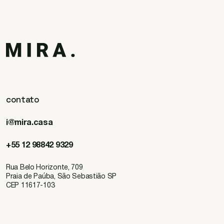
cinema e
publicidade
experiências
contato
história
i@mira.casa
parceiros
+55 12 98842 9329
Rua Belo Horizonte, 709
Praia de Paúba, São Sebastião SP
CEP 11617-103