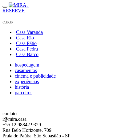
RESERVE
casas
Casa Varanda
Casa Rio
Casa Pátio
Casa Pedra
Casa Barco
hospedagem
casamentos
cinema e publicidade
experiências
história
parceiros
contato
i@mira.casa
+55 12 98842 9329
Rua Belo Horizonte, 709
Praia de Paúba, São Sebastião - SP