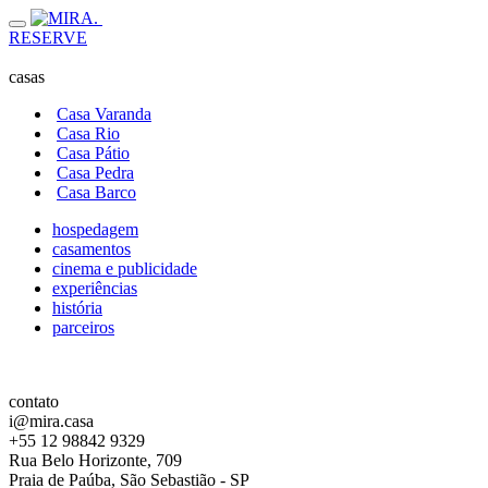
RESERVE
casas
Casa Varanda
Casa Rio
Casa Pátio
Casa Pedra
Casa Barco
hospedagem
casamentos
cinema e publicidade
experiências
história
parceiros
contato
i@mira.casa
+55 12 98842 9329
Rua Belo Horizonte, 709
Praia de Paúba, São Sebastião - SP