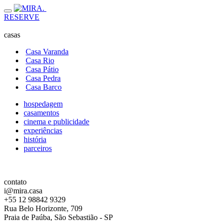
RESERVE
casas
Casa Varanda
Casa Rio
Casa Pátio
Casa Pedra
Casa Barco
hospedagem
casamentos
cinema e publicidade
experiências
história
parceiros
contato
i@mira.casa
+55 12 98842 9329
Rua Belo Horizonte, 709
Praia de Paúba, São Sebastião - SP