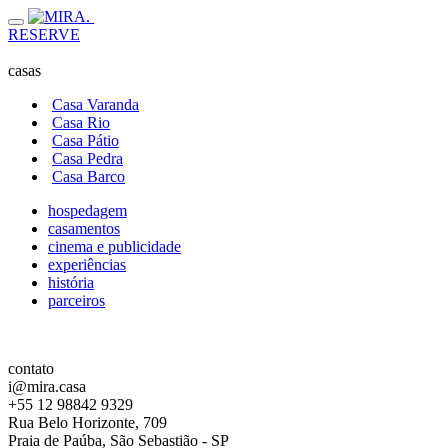
RESERVE
casas
Casa Varanda
Casa Rio
Casa Pátio
Casa Pedra
Casa Barco
hospedagem
casamentos
cinema e publicidade
experiências
história
parceiros
contato
i@mira.casa
+55 12 98842 9329
Rua Belo Horizonte, 709
Praia de Paúba, São Sebastião - SP