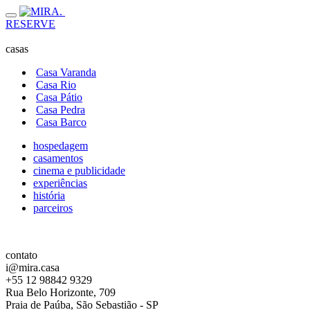
RESERVE
casas
Casa Varanda
Casa Rio
Casa Pátio
Casa Pedra
Casa Barco
hospedagem
casamentos
cinema e publicidade
experiências
história
parceiros
contato
i@mira.casa
+55 12 98842 9329
Rua Belo Horizonte, 709
Praia de Paúba, São Sebastião - SP