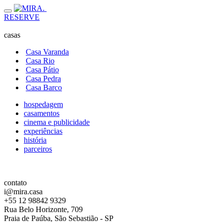
RESERVE
casas
Casa Varanda
Casa Rio
Casa Pátio
Casa Pedra
Casa Barco
hospedagem
casamentos
cinema e publicidade
experiências
história
parceiros
contato
i@mira.casa
+55 12 98842 9329
Rua Belo Horizonte, 709
Praia de Paúba, São Sebastião - SP