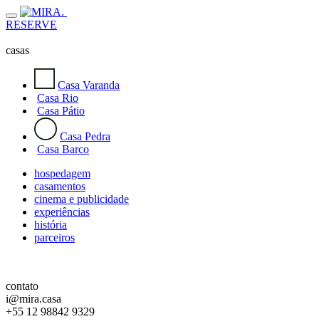
RESERVE
casas
Casa Varanda
Casa Rio
Casa Pátio
Casa Pedra
Casa Barco
hospedagem
casamentos
cinema e publicidade
experiências
história
parceiros
contato
i@mira.casa
+55 12 98842 9329